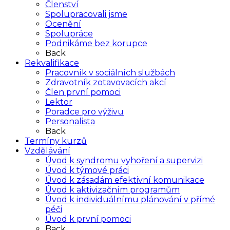
Členství
Spolupracovali jsme
Ocenění
Spolupráce
Podnikáme bez korupce
Back
Rekvalifikace
Pracovník v sociálních službách
Zdravotník zotavovacích akcí
Člen první pomoci
Lektor
Poradce pro výživu
Personalista
Back
Termíny kurzů
Vzdělávání
Úvod k syndromu vyhoření a supervizi
Úvod k týmové práci
Úvod k zásadám efektivní komunikace
Úvod k aktivizačním programům
Úvod k individuálnímu plánování v přímé
péči
Úvod k první pomoci
Back