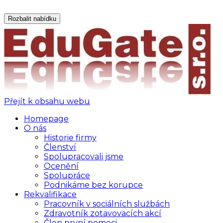
Rozbalit nabídku
Přejít k obsahu webu
Homepage
O nás
Historie firmy
Členství
Spolupracovali jsme
Ocenění
Spolupráce
Podnikáme bez korupce
Rekvalifikace
Pracovník v sociálních službách
Zdravotník zotavovacích akcí
Člen první pomoci