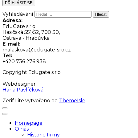
PŘIHLÁSIT SE
Vyhledávání
Adresa:
EduGate s.r.o.
Hasičská 551/52, 700 30,
Ostrava - Hrabůvka
E-mail:
malaskova@edugate-sro.cz
Tel:
+420 736 276 938
Copyright Edugate s.r.o.
Webdesigner:
Hana Pavlíčková
Zerif Lite
vytvořeno od
ThemeIsle
Homepage
O nás
Historie firmy