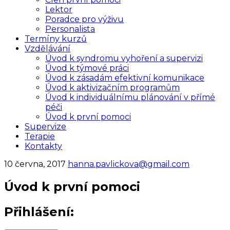
Lektor
Poradce pro výživu
Personalista
Termíny kurzů
Vzdělávání
Úvod k syndromu vyhoření a supervizi
Úvod k týmové práci
Úvod k zásadám efektivní komunikace
Úvod k aktivizačním programům
Úvod k individuálnímu plánování v přímé
péči
Úvod k první pomoci
Supervize
Terapie
Kontakty
10 června, 2017
hanna.pavlickova@gmail.com
Úvod k první pomoci
Přihlášení: