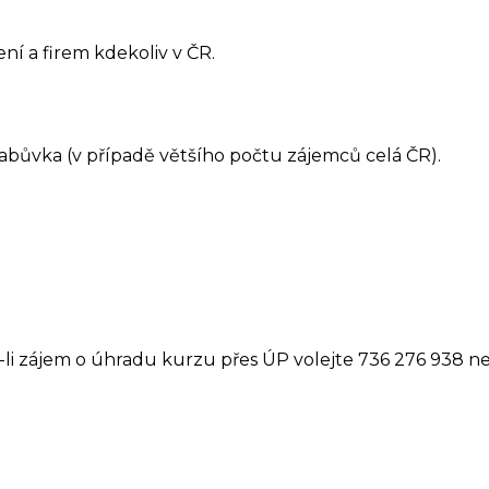
ní a firem kdekoliv v ČR.
rabůvka
(v případě většího počtu zájemců celá ČR).
li zájem o úhradu kurzu přes ÚP volejte 736 276 938 ne