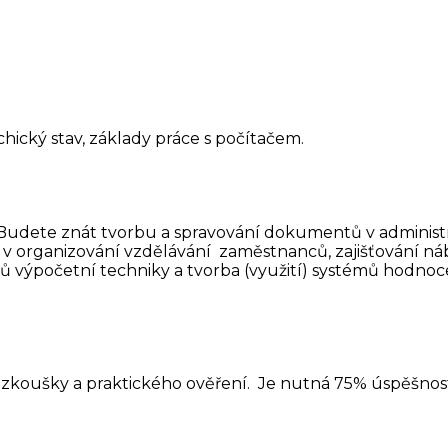
hický stav, základy práce s počítačem.
 Budete znát tvorbu a spravování
dokumentů v administr
i v organizování vzdělávání zaměstnanců, zajišťování n
ků
výpočetní techniky a tvorba (využití) systémů hodn
 zkoušky a praktického ověření. Je nutná 75% úspěšnost