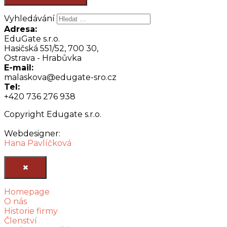
Vyhledávání
Adresa:
EduGate s.r.o.
Hasičská 551/52, 700 30,
Ostrava - Hrabůvka
E-mail:
malaskova@edugate-sro.cz
Tel:
+420 736 276 938
Copyright Edugate s.r.o.
Webdesigner:
Hana Pavlíčková
Homepage
O nás
Historie firmy
Členství